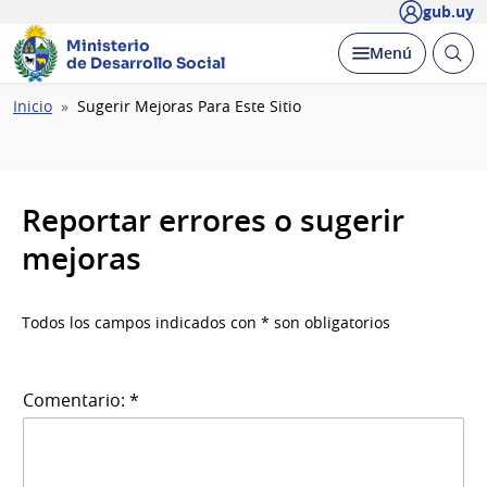
gub.uy
Ministerio
Abrir
Desplegar
Menú
de Desarrollo Social
busc
Ruta
Inicio
Sugerir Mejoras Para Este Sitio
de
navegación
Reportar errores o sugerir
mejoras
Todos los campos indicados con * son obligatorios
Comentario: *