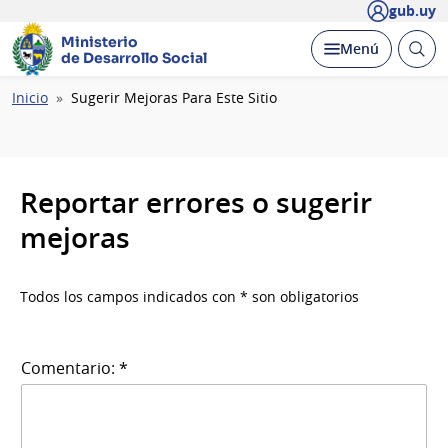
gub.uy
Ministerio
Abrir
Desplegar
Menú
de Desarrollo Social
busc
Ruta
Inicio
Sugerir Mejoras Para Este Sitio
de
navegación
Reportar errores o sugerir
mejoras
Todos los campos indicados con * son obligatorios
Comentario: *