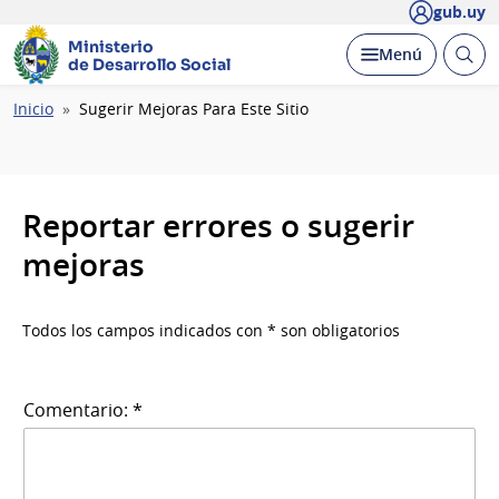
gub.uy
Ministerio
Abrir
Desplegar
Menú
de Desarrollo Social
busc
Ruta
Inicio
Sugerir Mejoras Para Este Sitio
de
navegación
Reportar errores o sugerir
mejoras
Todos los campos indicados con * son obligatorios
Comentario: *