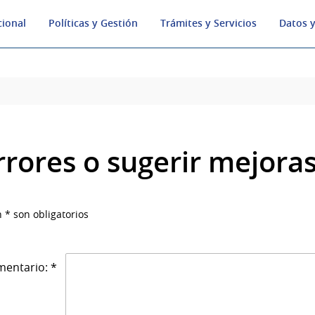
cional
Políticas y Gestión
Trámites y Servicios
Datos y
rrores o sugerir mejora
 * son obligatorios
entario: *