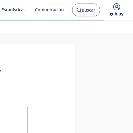
 Estadísticas
Comunicación
Buscar
Abrir
Desplegar
gub.uy
buscador
menú
y
de
s