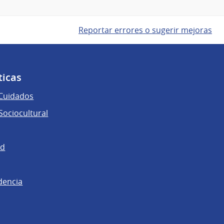
Reportar errores o sugerir mejoras
ticas
 Cuidados
ociocultural
ad
dencia