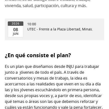
vivienda, salud, participación, cultura y más.
10:00
2026
08
UTEC - Frente a la Plaza Libertad, Minas.
JUN
08
de
Jun
¿En qué consiste el plan?
del
2026
Es un plan que diseñamos desde INJU para trabajar
junto a jóvenes de todo el país. A través de
conversatorios y mesas de trabajo, la idea es
acercarnos a las realidades que viven en su día a día
las y los jóvenes escuchándolo en primera persona,
desde sus propias voces y, a partir de eso, identificar
qué temas o áreas son las que debemos reforzar y
cuáles ya están funcionando y vale la pena fortalecer.