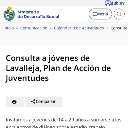
gub.uy
Ministerio
Abrir
Desplegar
Menú
de Desarrollo Social
busc
Ruta
Inicio
Comunicación
Calendario de Actividades
Consulta
de
navegación
Consulta a jóvenes de
Lavalleja, Plan de Acción de
Juventudes
Compartir
Invitamos a jóvenes de 14 a 29 años a sumarse a los
encuentros de diálogo sobre estudio, trabajo,