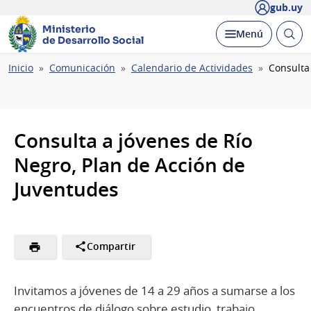
gub.uy
Ministerio
Abrir
Desplegar
Menú
de Desarrollo Social
busc
Ruta
Inicio
Comunicación
Calendario de Actividades
Consulta
de
navegación
Consulta a jóvenes de Río
Negro, Plan de Acción de
Juventudes
Compartir
Invitamos a jóvenes de 14 a 29 años a sumarse a los
encuentros de diálogo sobre estudio, trabajo,