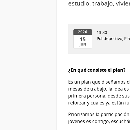
estudio, trabajo, vivi
13:30
2026
15
Polideportivo, P
JUN
15
de
Jun
¿En qué consiste el plan?
del
2026
Es un plan que diseñamos de
mesas de trabajo, la idea es
primera persona, desde sus 
reforzar y cuáles ya están f
Priorizamos la participació
jóvenes es contigo, escuchá