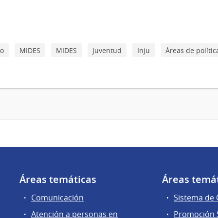
io
MIDES
MIDES
Juventud
Inju
Áreas de polític
Áreas temáticas
Áreas temá
Comunicación
Sistema de
Atención a personas en
Promoción S