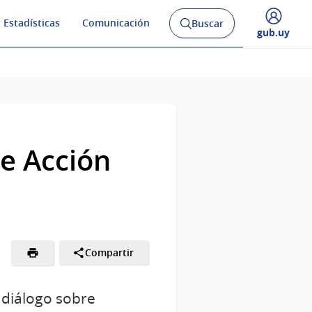
 Estadísticas
Comunicación
Buscar
Abrir
Desplegar
gub.uy
buscador
menú
y
de
de Acción
Compartir
 diálogo sobre