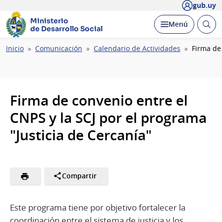
gub.uy
Ministerio
Abrir
Desplegar
Menú
de Desarrollo Social
busc
Ruta
Inicio
Comunicación
Calendario de Actividades
Firma de 
de
navegación
Firma de convenio entre el
CNPS y la SCJ por el programa
"Justicia de Cercanía"
Compartir
Este programa tiene por objetivo fortalecer la
coordinación entre el sistema de justicia y los