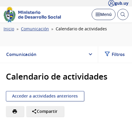
gub.uy
Ministerio
Abrir
Desplegar
Menú
de Desarrollo Social
busc
Ruta
Inicio
Comunicación
Calendario de actividades
de
navegación
Comunicación
Filtros
Calendario de actividades
Acceder a actividades anteriores
Compartir