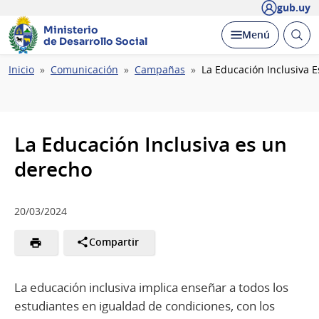
gub.uy
Ministerio
Abrir
Desplegar
Menú
de Desarrollo Social
busc
Ruta
Inicio
Comunicación
Campañas
La Educación Inclusiva 
de
navegación
La Educación Inclusiva es un
derecho
20/03/2024
Compartir
La educación inclusiva implica enseñar a todos los
estudiantes en igualdad de condiciones, con los