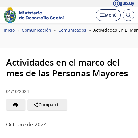
gub.uy
Ministerio
Abrir
Desplegar
Menú
de Desarrollo Social
busc
Ruta
Inicio
Comunicación
Comunicados
Actividades En El Ma
de
navegación
Actividades en el marco del
mes de las Personas Mayores
01/10/2024
Compartir
Octubre de 2024