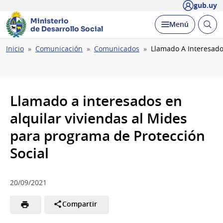
gub.uy
Ministerio
Abrir
Desplegar
Menú
de Desarrollo Social
busc
Ruta
Inicio
Comunicación
Comunicados
Llamado A Interesado
de
navegación
Llamado a interesados en
alquilar viviendas al Mides
para programa de Protección
Social
20/09/2021
Compartir