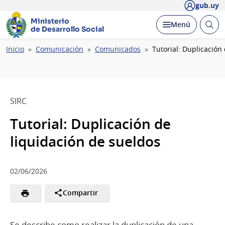
gub.uy
Ministerio
Abrir
Desplegar
Menú
de Desarrollo Social
busc
Ruta
Inicio
Comunicación
Comunicados
Tutorial: Duplicación
de
navegación
SIRC
Tutorial: Duplicación de
liquidación de sueldos
02/06/2026
Compartir
Se describe como realizar la duplicación de una