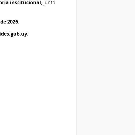
ia institucional
, junto
 de 2026
.
ides.gub.uy
.