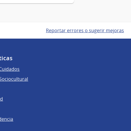
Reportar errores o sugerir mejoras
ticas
 Cuidados
ociocultural
ad
dencia