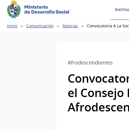
Ministerio
Institu
de Desarrollo Social
Ruta
Inicio
Comunicación
Noticias
Convocatoria A La Soc
de
navegación
Afrodescendientes
Convocatori
el Consejo 
Afrodesce