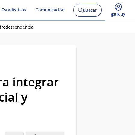
 Estadísticas
Comunicación
Buscar
Abrir
Desplegar
gub.uy
buscador
menú
y
de
 Afrodescendencia
ra integrar
ial y