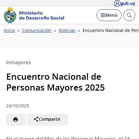
gub.uy
Ministerio
Abrir
Desplegar
Menú
de Desarrollo Social
busc
Ruta
Inicio
Comunicación
Noticias
Encuentro Nacional de Pe
de
navegación
Inmayores
Encuentro Nacional de
Personas Mayores 2025
24/10/2025
Compartir
En el marco del Mes de las Personas Mayores, el 24