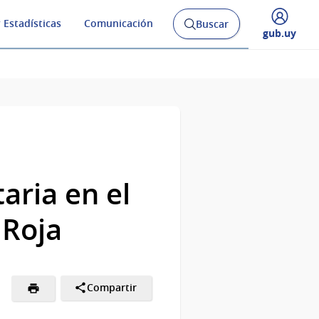
 Estadísticas
Comunicación
Buscar
Abrir
Desplegar
gub.uy
buscador
menú
y
de
aria en el
 Roja
Compartir