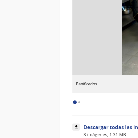
:
Descargar imagen
Panificados
Firma
de
convenio
Descargar todas las i
3 imágenes, 1.31 MB