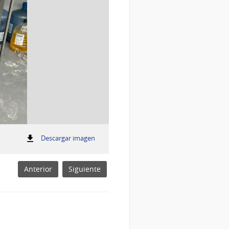
:
Descargar imagen
Firma de convenio
Panificados
Anterior
Siguiente