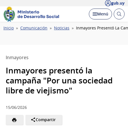
gub.uy
Ministerio
Abrir
Desplegar
Menú
de Desarrollo Social
busc
Ruta
Inicio
Comunicación
Noticias
Inmayores Presentó La Cam
de
navegación
Inmayores
Inmayores presentó la
campaña "Por una sociedad
libre de viejismo"
15/06/2026
Compartir