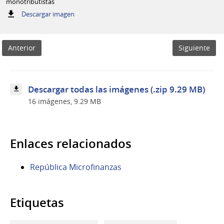
monotributistas
:
Descargar imagen
Conferencia
de
prensa
Anterior
Siguiente
de
autoridades
presentando
créditos
a
Descargar todas las imágenes (.zip 9.29 MB)
monotributistas
16 imágenes, 9.29 MB
Enlaces relacionados
República Microfinanzas
Etiquetas