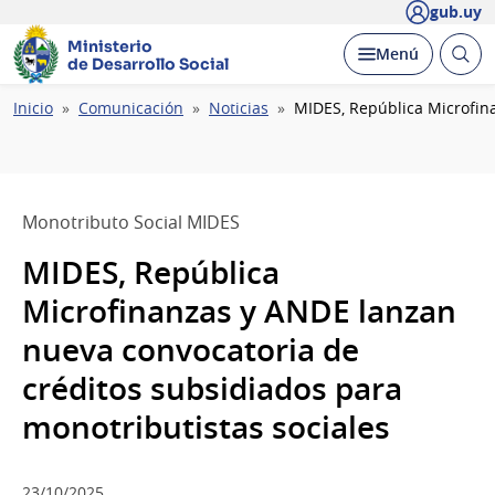
gub.uy
Ministerio
Abrir
Desplegar
Menú
de Desarrollo Social
busc
Ruta
Inicio
Comunicación
Noticias
MIDES, República Microfin
de
navegación
Monotributo Social MIDES
MIDES, República
Microfinanzas y ANDE lanzan
nueva convocatoria de
créditos subsidiados para
monotributistas sociales
23/10/2025