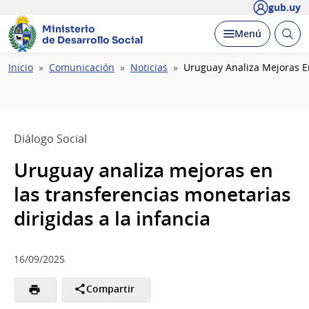
gub.uy
Ministerio
Abrir
Desplegar
Menú
de Desarrollo Social
busc
Ruta
Inicio
Comunicación
Noticias
Uruguay Analiza Mejoras En
de
navegación
Diálogo Social
Uruguay analiza mejoras en
las transferencias monetarias
dirigidas a la infancia
16/09/2025
Compartir