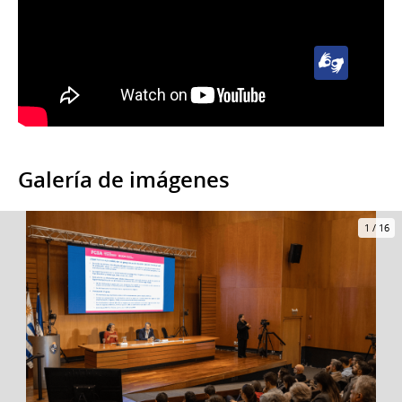
Lengua
de
Señas
Uruguaya
(LSU)
Galería de imágenes
1
/
16