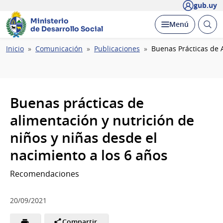
gub.uy
Ministerio
Abrir
Desplegar
Menú
de Desarrollo Social
busc
Ruta
Inicio
Comunicación
Publicaciones
Buenas Prácticas de 
de
navegación
Buenas prácticas de
alimentación y nutrición de
niños y niñas desde el
nacimiento a los 6 años
Recomendaciones
20/09/2021
Compartir