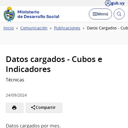
gub.uy
Ministerio
Abrir
Desplegar
Menú
de Desarrollo Social
busc
Ruta
Inicio
Comunicación
Publicaciones
Datos Cargados - Cub
de
navegación
Datos cargados - Cubos e
Indicadores
Técnicas
24/09/2024
Compartir
Datos cargados por mes.