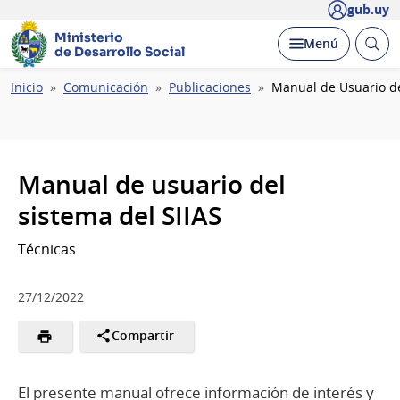
gub.uy
Ministerio
Abrir
Desplegar
Menú
de Desarrollo Social
busc
Ruta
Inicio
Comunicación
Publicaciones
Manual de Usuario de
de
navegación
Manual de usuario del
sistema del SIIAS
Técnicas
27/12/2022
Compartir
El presente manual ofrece información de interés y