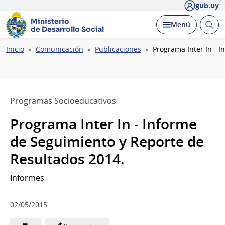
gub.uy
Ministerio
Abrir
Desplegar
Menú
de Desarrollo Social
busc
Ruta
Inicio
Comunicación
Publicaciones
Programa Inter In - 
de
navegación
Programas Socioeducativos
Programa Inter In - Informe
de Seguimiento y Reporte de
Resultados 2014.
Informes
02/05/2015