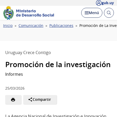
gub.uy
Ministerio
Abrir
Desplegar
Menú
de Desarrollo Social
busc
Ruta
Inicio
Comunicación
Publicaciones
Promoción de La Inve
de
navegación
Uruguay Crece Contigo
Promoción de la investigación
Informes
25/03/2026
Compartir
La Agencia Nacional de Investigación e Innovación