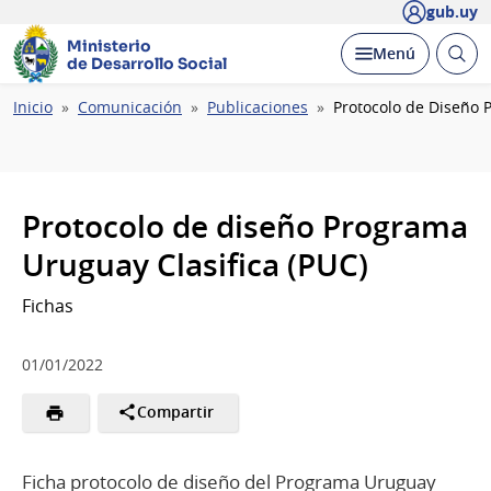
gub.uy
Ministerio
Abrir
Desplegar
Menú
de Desarrollo Social
busc
Ruta
Inicio
Comunicación
Publicaciones
Protocolo de Diseño 
de
navegación
Protocolo de diseño Programa
Uruguay Clasifica (PUC)
Fichas
01/01/2022
Compartir
Ficha protocolo de diseño del Programa Uruguay