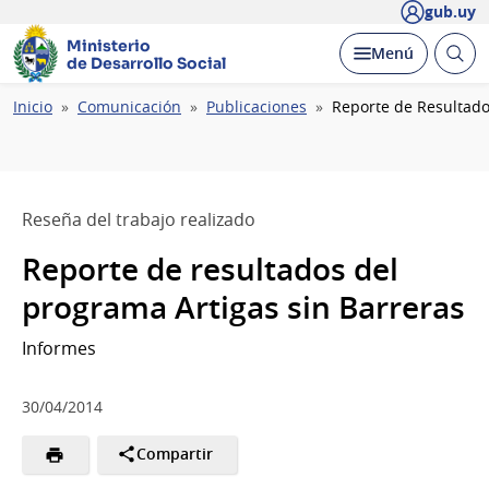
gub.uy
Ministerio
Abrir
Desplegar
Menú
de Desarrollo Social
busc
Ruta
Inicio
Comunicación
Publicaciones
Reporte de Resultado
de
navegación
Reseña del trabajo realizado
Reporte de resultados del
programa Artigas sin Barreras
Informes
30/04/2014
Compartir