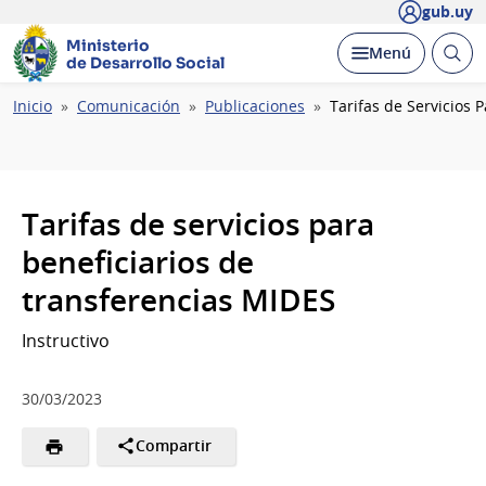
gub.uy
Ministerio
Abrir
Desplegar
Menú
de Desarrollo Social
busc
Ruta
Inicio
Comunicación
Publicaciones
Tarifas de Servicios 
de
navegación
Tarifas de servicios para
beneficiarios de
transferencias MIDES
Instructivo
30/03/2023
Compartir