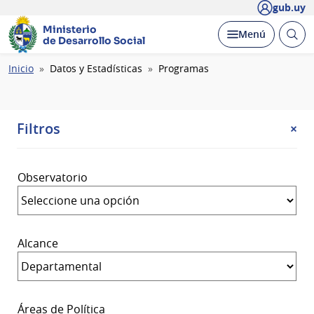
gub.uy
Ministerio
Abrir
Desplegar
Menú
de Desarrollo Social
busc
Ruta
Inicio
Datos y Estadísticas
Programas
de
navegación
Filtros
+
Observatorio
Alcance
Áreas de Política