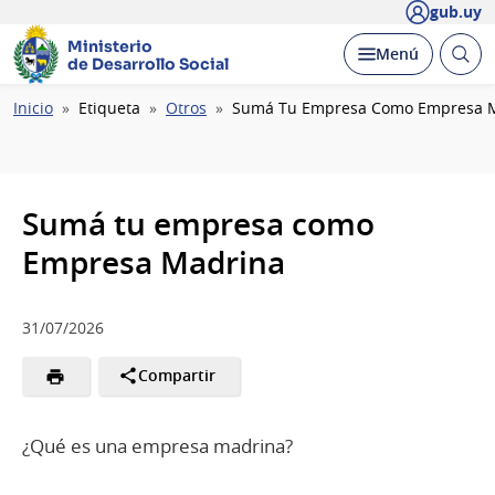
gub.uy
Ministerio
Abrir
Desplegar
Menú
de Desarrollo Social
busc
Ruta
Inicio
Etiqueta
Otros
Sumá Tu Empresa Como Empresa 
de
navegación
Sumá tu empresa como
Empresa Madrina
31/07/2026
Compartir
¿Qué es una empresa madrina?