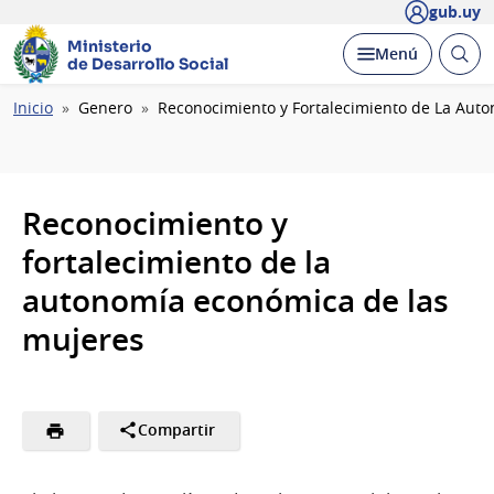
gub.uy
Ministerio
Abrir
Desplegar
Menú
de Desarrollo Social
busc
Ruta
Inicio
Genero
Reconocimiento y Fortalecimiento de La Aut
de
navegación
Reconocimiento y
fortalecimiento de la
autonomía económica de las
mujeres
Compartir