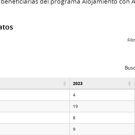
eneficiarias del programa Alojamiento con 
atos
Filt
Busc
2023
4
19
8
9