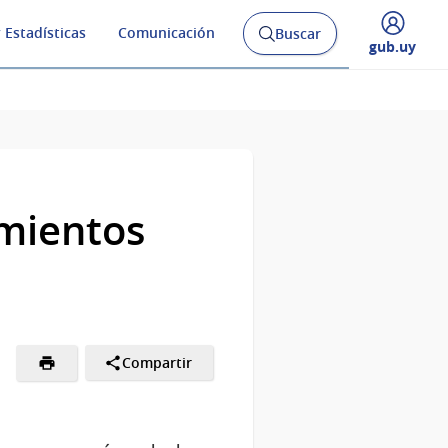
 Estadísticas
Comunicación
Buscar
Abrir
Desplegar
gub.uy
buscador
menú
y
de
amientos
Compartir