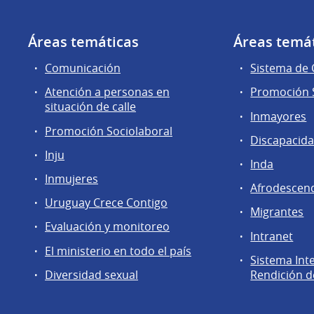
Áreas temáticas
Áreas temá
Comunicación
Sistema de
Atención a personas en
Promoción S
situación de calle
Inmayores
Promoción Sociolaboral
Discapacid
Inju
Inda
Inmujeres
Afrodescen
Uruguay Crece Contigo
Migrantes
Evaluación y monitoreo
Intranet
El ministerio en todo el país
Sistema Int
Diversidad sexual
Rendición d