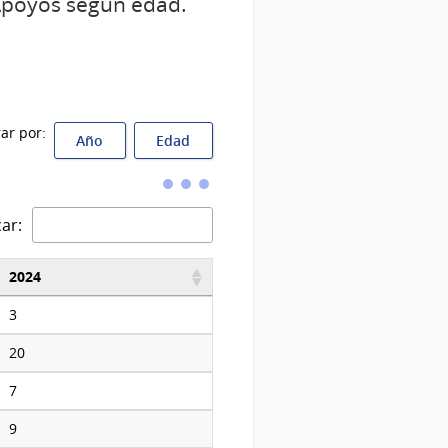
Apoyos según edad.
rar por:
Año
Edad
ar:
2024
3
20
7
9