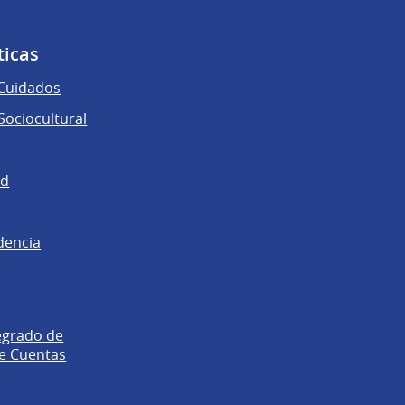
ticas
 Cuidados
ociocultural
ad
dencia
egrado de
e Cuentas