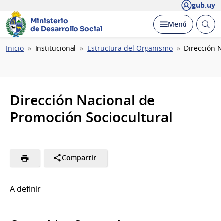
gub.uy
Ministerio
Abrir
Desplegar
Menú
de Desarrollo Social
busc
Ruta
Inicio
Institucional
Estructura del Organismo
Dirección 
de
navegación
Dirección Nacional de
Promoción Sociocultural
Compartir
A definir