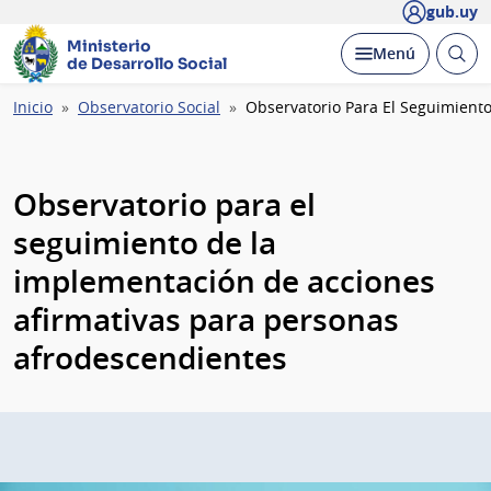
gub.uy
Ministerio
Abrir
Desplegar
Menú
de Desarrollo Social
busc
Ruta
Inicio
Observatorio Social
Observatorio Para El Seguimient
de
navegación
Observatorio para el
seguimiento de la
implementación de acciones
afirmativas para personas
afrodescendientes