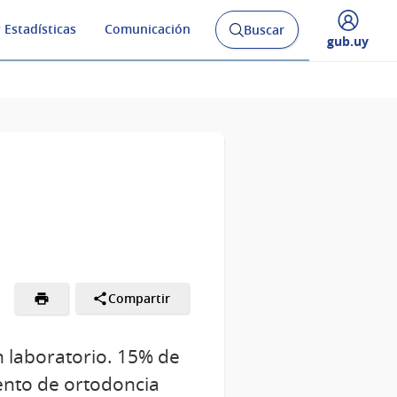
 Estadísticas
Comunicación
Buscar
Abrir
Desplegar
gub.uy
buscador
menú
y
de
Compartir
 laboratorio. 15% de
iento de ortodoncia