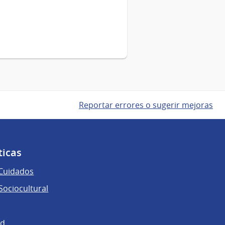
Reportar errores o sugerir mejoras
ticas
 Cuidados
ociocultural
ad