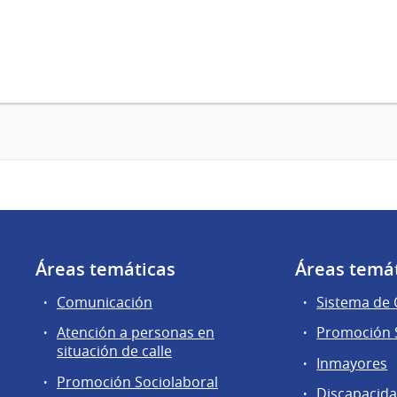
Áreas temáticas
Áreas temá
Comunicación
Sistema de
Atención a personas en
Promoción S
situación de calle
Inmayores
Promoción Sociolaboral
Discapacid