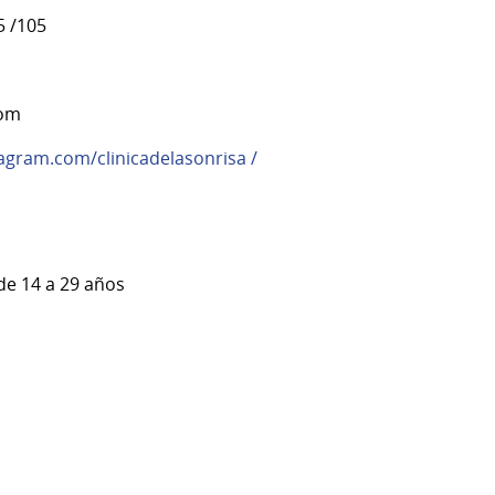
5 /105
com
agram.com/clinicadelasonrisa /
de 14 a 29 años