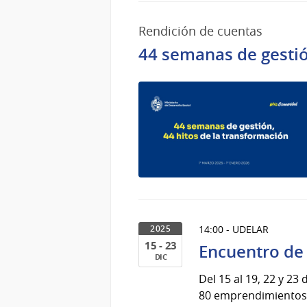
2026
Rendición de cuentas
44 semanas de gestió
14:00 - UDELAR
2025
15 - 23
Encuentro de 
DIC
15
Del 15 al 19, 22 y 23
al
80 emprendimientos 