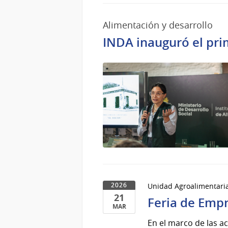
Alimentación y desarrollo
INDA inauguró el pri
Unidad Agroalimentari
2026
21
Feria de Emp
MAR
21
En el marco de las a