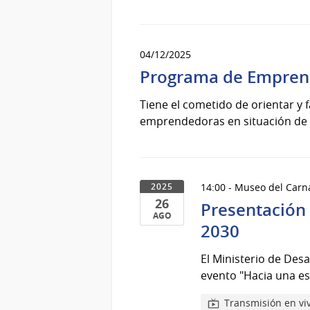
23
de
Dic
del
04/12/2025
2025
Programa de Empren
Tiene el cometido de orientar y 
emprendedoras en situación de vu
14:00 - Museo del Carn
2025
26
Presentación
AGO
2030
26
de
El Ministerio de Desa
Ago
evento "Hacia una es
del
2025
Transmisión en vi