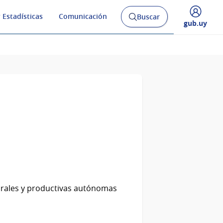
 Estadísticas
Comunicación
Buscar
Abrir
Desplegar
gub.uy
buscador
menú
y
de
orales y productivas autónomas