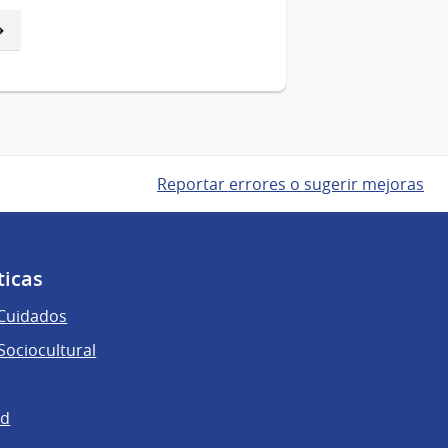
Reportar errores o sugerir mejoras
ticas
 Cuidados
ociocultural
ad