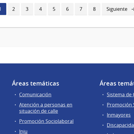
Página
1
Página
2
Página
3
Página
4
Página
5
Página
6
Página
7
Página
8
Siguiente
Siguiente
actual
página
Áreas temáticas
Áreas temá
Comunicación
Sistema de
Atención a personas en
Promoción S
situación de calle
Inmayores
Promoción Sociolaboral
Discapacid
Inju