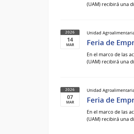
de
(UAM) recibirá una 
Mar
del
2026
Unidad Agroalimentari
2026
14
Feria de Emp
MAR
14
En el marco de las a
de
(UAM) recibirá una 
Mar
del
2026
Unidad Agroalimentari
2026
07
Feria de Emp
MAR
07
En el marco de las a
de
(UAM) recibirá una 
Mar
del