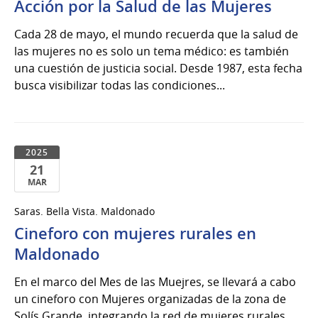
Acción por la Salud de las Mujeres
Cada 28 de mayo, el mundo recuerda que la salud de
las mujeres no es solo un tema médico: es también
una cuestión de justicia social. Desde 1987, esta fecha
busca visibilizar todas las condiciones...
2025
21
MAR
21
Saras. Bella Vista. Maldonado
de
Cineforo con mujeres rurales en
Mar
del
Maldonado
2025
En el marco del Mes de las Muejres, se llevará a cabo
un cineforo con Mujeres organizadas de la zona de
Solís Grande, integrando la red de mujeres rurales.