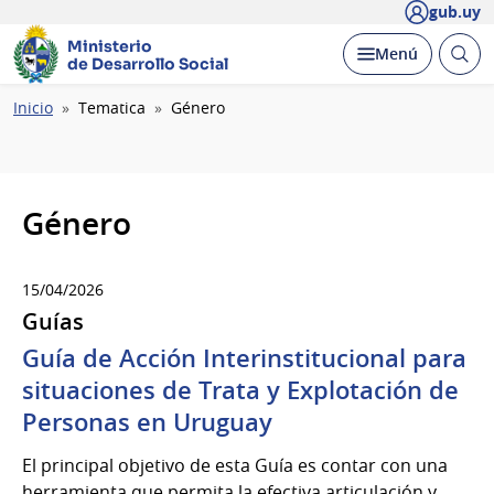
gub.uy
Ministerio
Abrir
Desplegar
Menú
de Desarrollo Social
busc
Ruta
Inicio
Tematica
Género
de
navegación
Género
15/04/2026
Guías
Guía de Acción Interinstitucional para
situaciones de Trata y Explotación de
Personas en Uruguay
El principal objetivo de esta Guía es contar con una
herramienta que permita la efectiva articulación y