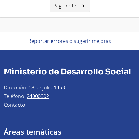
Siguiente
Siguiente
página
Reportar errores o sugerir mejoras
Ministerio de Desarrollo Social
Dirección:
18 de julio 1453
Teléfono:
24000302
Contacto
Áreas temáticas