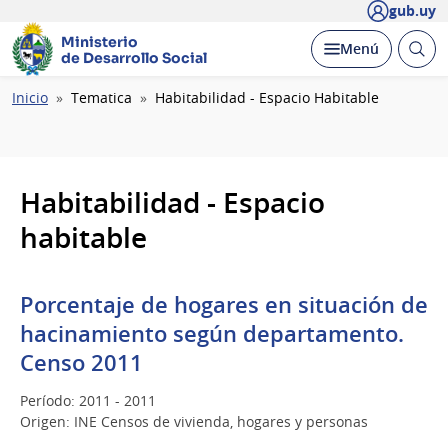
gub.uy
Ministerio
Abrir
Desplegar
Menú
de Desarrollo Social
busc
Ruta
Inicio
Tematica
Habitabilidad - Espacio Habitable
de
navegación
Habitabilidad - Espacio
habitable
Porcentaje de hogares en situación de
hacinamiento según departamento.
Censo 2011
Período: 2011 - 2011
Origen: INE Censos de vivienda, hogares y personas