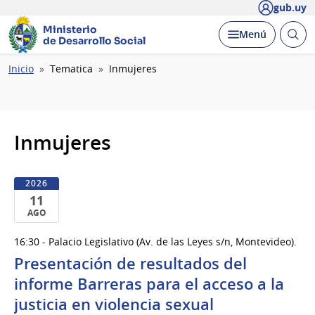
gub.uy
Ministerio
Abrir
Desplegar
Menú
de Desarrollo Social
busc
Ruta
Inicio
Tematica
Inmujeres
de
navegación
Inmujeres
2026
11
AGO
11
16:30 - Palacio Legislativo (Av. de las Leyes s/n, Montevideo).
de
Presentación de resultados del
Ago
del
informe Barreras para el acceso a la
2026
justicia en violencia sexual