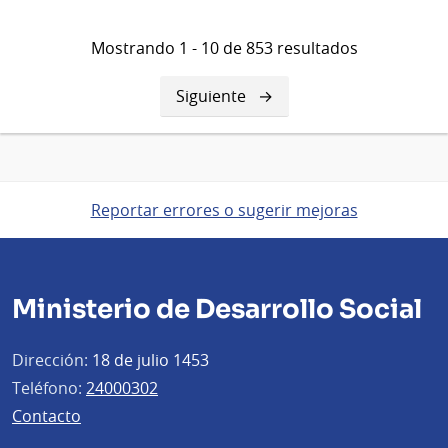
Mostrando 1 - 10 de 853 resultados
Siguiente
Siguiente
página
Reportar errores o sugerir mejoras
Ministerio de Desarrollo Social
Dirección:
18 de julio 1453
Teléfono:
24000302
Contacto