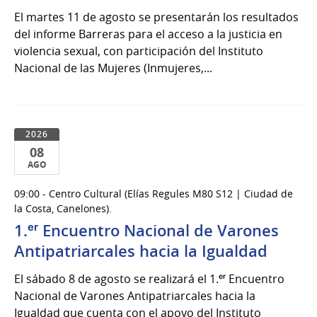
El martes 11 de agosto se presentarán los resultados
del informe Barreras para el acceso a la justicia en
violencia sexual, con participación del Instituto
Nacional de las Mujeres (Inmujeres,...
2026
08
AGO
08
09:00 - Centro Cultural (Elías Regules M80 S12 | Ciudad de
de
la Costa, Canelones).
Ago
1.ᵉʳ Encuentro Nacional de Varones
del
Antipatriarcales hacia la Igualdad
2026
El sábado 8 de agosto se realizará el 1.ᵉʳ Encuentro
Nacional de Varones Antipatriarcales hacia la
Igualdad que cuenta con el apoyo del Instituto