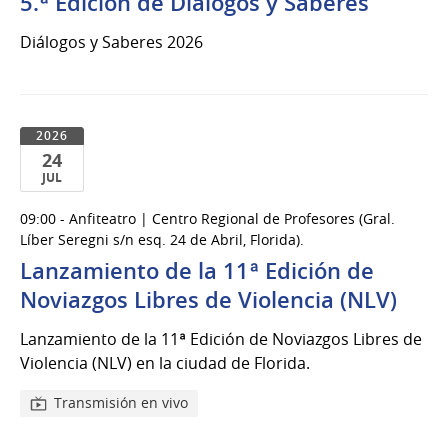
5.ª Edición de Diálogos y Saberes
Diálogos y Saberes 2026
2026
24
JUL
24
09:00 - Anfiteatro | Centro Regional de Profesores (Gral.
de
Líber Seregni s/n esq. 24 de Abril, Florida).
Jul
Lanzamiento de la 11ª Edición de
del
Noviazgos Libres de Violencia (NLV)
2026
Lanzamiento de la 11ª Edición de Noviazgos Libres de
Violencia (NLV) en la ciudad de Florida.
Transmisión en vivo