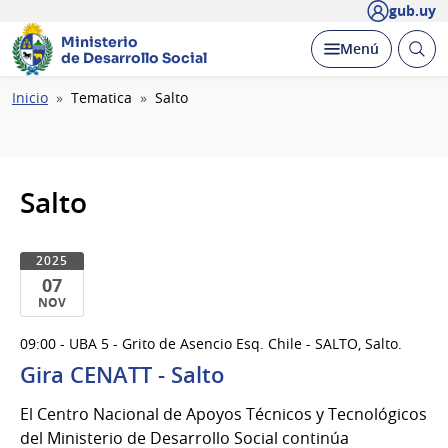
gub.uy
Ministerio
Abrir
Desplegar
Menú
de Desarrollo Social
busc
Ruta
Inicio
Tematica
Salto
de
navegación
Salto
2025
07
NOV
07
09:00 - UBA 5 - Grito de Asencio Esq. Chile - SALTO, Salto.
de
Gira CENATT - Salto
Nov
del
El Centro Nacional de Apoyos Técnicos y Tecnológicos
2025
del Ministerio de Desarrollo Social continúa