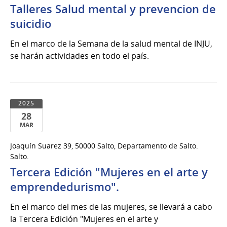
Talleres Salud mental y prevencion de
22
de
suicidio
Jul
En el marco de la Semana de la salud mental de INJU,
del
se harán actividades en todo el país.
2025
2025
28
MAR
28
Joaquín Suarez 39, 50000 Salto, Departamento de Salto.
de
Salto.
Mar
Tercera Edición "Mujeres en el arte y
del
emprendedurismo".
2025
En el marco del mes de las mujeres, se llevará a cabo
la Tercera Edición "Mujeres en el arte y