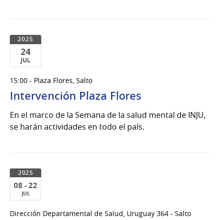
2025
24
JUL
24
15:00 - Plaza Flores, Salto
de
Intervención Plaza Flores
Jul
del
En el marco de la Semana de la salud mental de INJU,
2025
se harán actividades en todo el país.
2025
08 - 22
JUL
08
Dirección Departamental de Salud, Uruguay 364 - Salto
al