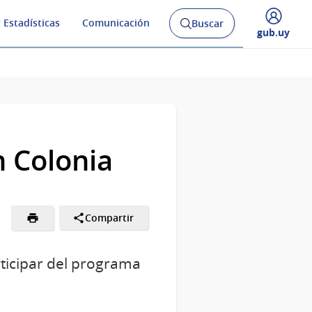
 Estadísticas
Comunicación
Buscar
Abrir
Desplegar
gub.uy
buscador
menú
y
de
n Colonia
Compartir
rticipar del programa