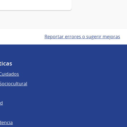
Reportar errores o sugerir mejoras
ticas
 Cuidados
ociocultural
ad
dencia