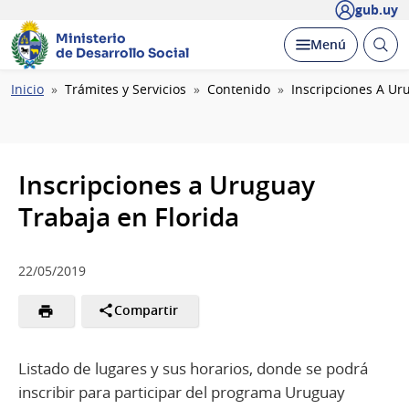
gub.uy
Ministerio
Abrir
Desplegar
Menú
de Desarrollo Social
busc
Ruta
Inicio
Trámites y Servicios
Contenido
Inscripciones A Ur
de
navegación
Inscripciones a Uruguay
Trabaja en Florida
22/05/2019
Compartir
Listado de lugares y sus horarios, donde se podrá
inscribir para participar del programa Uruguay