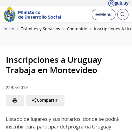
gub.uy
Ministerio
Abrir
Desplegar
Menú
de Desarrollo Social
busc
Ruta
Inicio
Trámites y Servicios
Contenido
Inscripciones A Ur
de
navegación
Inscripciones a Uruguay
Trabaja en Montevideo
22/05/2019
Compartir
Listado de lugares y sus horarios, donde se podrá
inscribir para participar del programa Uruguay