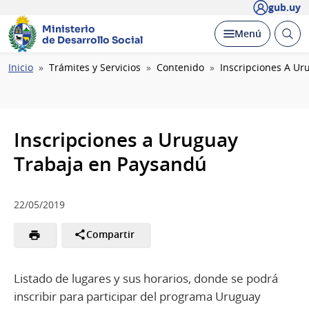
gub.uy
Ministerio
Abrir
Desplegar
Menú
de Desarrollo Social
busc
Ruta
Inicio
Trámites y Servicios
Contenido
Inscripciones A Ur
de
navegación
Inscripciones a Uruguay
Trabaja en Paysandú
22/05/2019
Compartir
Listado de lugares y sus horarios, donde se podrá
inscribir para participar del programa Uruguay