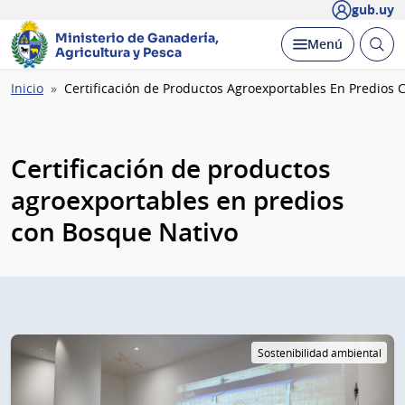
gub.uy
Ministerio de Ganadería,
Abrir
Desplegar
Menú
Agricultura y Pesca
busc
Ruta
Inicio
Certificación de Productos Agroexportables En Predios
de
navegación
Certificación de productos
agroexportables en predios
con Bosque Nativo
Sostenibilidad ambiental