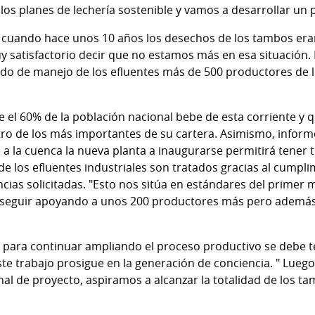
os planes de lechería sostenible y vamos a desarrollar un p
 cuando hace unos 10 años los desechos de los tambos eran
y satisfactorio decir que no estamos más en esa situación. 
o de manejo de los efluentes más de 500 productores de l
e el 60% de la población nacional bebe de esta corriente y 
tro de los más importantes de su cartera. Asimismo, infor
 a la cuenca la nueva planta a inaugurarse permitirá tener 
de los efluentes industriales son tratados gracias al cumpl
ncias solicitadas. "Esto nos sitúa en estándares del primer
seguir apoyando a unos 200 productores más pero además d
que para continuar ampliando el proceso productivo se debe 
te trabajo prosigue en la generación de conciencia. " Lueg
al de proyecto, aspiramos a alcanzar la totalidad de los t