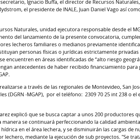
secretario, Ignacio Buffa, el director de Recursos Naturales,
 Rydstrom, el presidente de INALE, Juan Daniel Vago así co
ursos Naturales, unidad ejecutora responsable desde el MGAP
nto del lanzamiento de la presente convocatoria, cumplen 
ctores lecheros familiares o medianos previamente identific
stituyan personas físicas o jurídicas estrictamente privadas 
e encuentren en áreas identificadas de “alto riesgo geográf
engan antecedentes de haber recibido financiamiento para 
GAP.
ealizarse a través de las regionales de Montevideo, San Jos
es (DGRN -MGAP), por el teléfono: 2309 70 25 int 238 o el e
arez
explicó que se busca captar a unos 200 productores q
ta manera se continuará perfeccionando la calidad ambiental
 hídrica en el área lechera, y se disminuirán las cargas de n
tor lechero, mediante la ejecución de sub proyectos. "Se tra