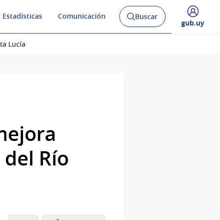
 Estadísticas
Comunicación
Buscar
Abrir
Desplegar
gub.uy
buscador
menú
y
de
ta Lucía
mejora
del Río