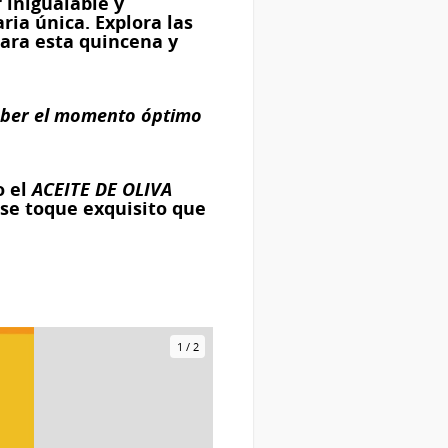
 inigualable y
ria única. Explora las
ara esta quincena y
ber el momento óptimo
o el
ACEITE DE OLIVA
se toque exquisito que
1
/
2