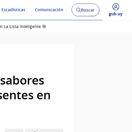
 Estadísticas
Comunicación
Buscar
Abrir
Desplegar
gub.uy
buscador
menú
y
de
 La Lista Inteligente 🌸
 sabores
sentes en