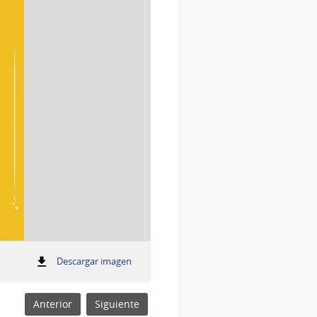
:
Descargar imagen
Lista inteligente INS
Lista
inteligente
Olivos-
Anterior
Siguiente
Miel