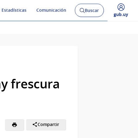
 Estadísticas
Comunicación
Buscar
Abrir
Desplegar
gub.uy
buscador
menú
y
de
ay frescura
Compartir