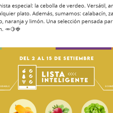
sta especial: la cebolla de verdeo. Versátil, 
alquier plato. Además, sumamos: calabacín, za
oto, naranja y limón. Una selección pensada pa
n. 🥕🍋🍓