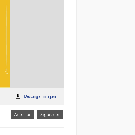
:
Descargar imagen
Lista inteligente INS
Lista
inteligente
Olivos-
Anterior
Siguiente
Miel