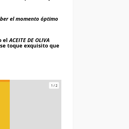
ber el momento óptimo
o el
ACEITE DE OLIVA
se toque exquisito que
1
/
2