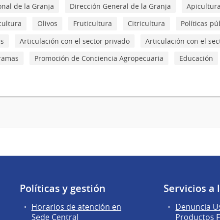
onal de la Granja
Dirección General de la Granja
Apicultur
icultura
Olivos
Fruticultura
Citricultura
Políticas pú
es
Articulación con el sector privado
Articulación con el sec
gramas
Promoción de Conciencia Agropecuaria
Educación
Políticas y gestión
Servicios a
Horarios de atención en
Denuncia Us
Sede Central
Productos F