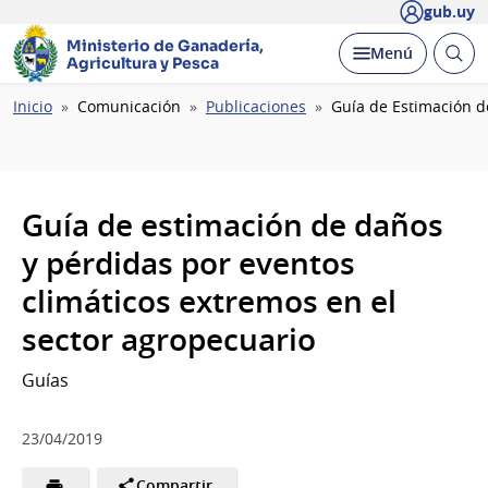
gub.uy
Ministerio de Ganadería,
Abrir
Desplegar
Menú
Agricultura y Pesca
busc
Ruta
Inicio
Comunicación
Publicaciones
Guía de Estimación d
de
navegación
Guía de estimación de daños
y pérdidas por eventos
climáticos extremos en el
sector agropecuario
Guías
23/04/2019
Compartir