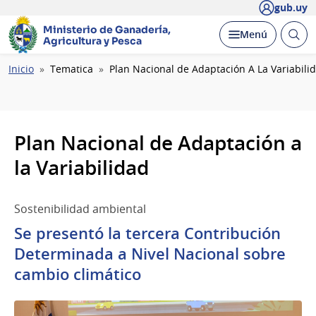
gub.uy
Ministerio de Ganadería,
Abrir
Desplegar
Menú
Agricultura y Pesca
busc
Ruta
Inicio
Tematica
Plan Nacional de Adaptación A La Variabili
de
navegación
Plan Nacional de Adaptación a
la Variabilidad
Sostenibilidad ambiental
Se presentó la tercera Contribución
Determinada a Nivel Nacional sobre
cambio climático