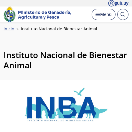
gub.uy
Ministerio de Ganadería,
Abrir
Desplegar
Menú
Agricultura y Pesca
busc
Ruta
Inicio
Instituto Nacional de Bienestar Animal
de
navegación
Instituto Nacional de Bienestar
Animal